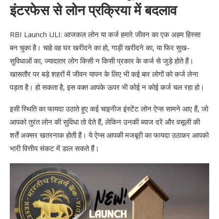
इंटरफेस से लोन प्रक्रिया में बदलाव
Aditya Birla Capital Personal Loan
RBI Launch ULI: आजकल लोन या कर्ज हमारे जीवन का एक अहम हिस्सा
Table of Contents
बन चुका है। चाहे वह घर खरीदने का हो, गाड़ी खरीदने का, या फिर सुख-
RBI Launch ULI: कब लॉन्च होगा?
सुविधाओं का, ज्यादातर लोग किसी न किसी प्रकार के कर्ज से जुड़े होते हैं।
खासतौर पर बड़े शहरों में जीवन यापन के लिए भी कई बार लोगों को कर्ज लेना
RBI Launch ULI: संभावित लॉन्च टाइमलाइन:
पड़ता है। हो सकता है, इस वक्त आपके ऊपर भी कोई न कोई कर्ज चल रहा हो।
अपडेट्स के लिए:
इसी स्थिति का फायदा उठाते हुए कई चाइनीज इंस्टेंट लोन ऐप्स सामने आए हैं, जो
RBI Launch ULI: के लाभ?
आपको तुरंत लोन की सुविधा तो देते हैं, लेकिन उनकी ब्याज दरें और वसूली की
शर्तें अक्सर खतरनाक होती हैं। ये ऐप्स आपकी मजबूरी का फायदा उठाकर आपको
यूनिफाइड लेंडिंग इंटरफेस (ULI) के कई लाभ हैं, जो लोन
भारी वित्तीय संकट में डाल सकते हैं।
प्रक्रिया को सरल, तेज़, और सुरक्षित बनाते हैं। यहाँ कुछ प्रमुख
लाभ दिए गए हैं:
1. तेज़ और सरल लोन प्रक्रिया
2. लोन स्वीकृति में तेजी