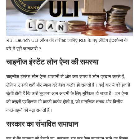
3. सुरक्षा और पारदर्शिता
4. लोन तक आसान पहुंच
5. कम दस्तावेजीकरण
6. वित्तीय समावेशन
RBI Launch ULI लॉन्च की तारीख: जानिए RBI के नए लेंडिंग इंटरफेस के
बारे में पूरी जानकारी 7
7. लोन की तुलना और चयन में सहूलियत
चाइनीज इंस्टेंट लोन ऐप्स की समस्या
RBI Launch ULI: में कैसे अप्लाई करें?
यूनिफाइड लेंडिंग इंटरफेस (ULI) के माध्यम से लोन के
चाइनीज इंस्टेंट लोन ऐप्स आसानी से और कम समय में लोन प्रदान करते हैं,
लिए आवेदन करना एक सरल और डिजिटल प्रक्रिया है। यहाँ
लेकिन उनकी शर्तें और ब्याज दरें बेहद कठोर हो सकती हैं। कई बार ये दरें इतनी
आपको ULI में अप्लाई करने के लिए आवश्यक चरण बताए गए हैं:
ऊंची होती हैं कि उन्हें चुकाना आम आदमी के लिए मुश्किल हो जाता है। इन ऐप्स
की वसूली प्रक्रिया भी काफी कठोर होती है, जो मानसिक तनाव और वित्तीय
1. ULI-सक्षम ऐप या वेबसाइट चुनें
कठिनाइयों को बढ़ा सकती है।
2. पंजीकरण करें
सरकार का संभावित समाधान
3. लोन के प्रकार का चयन करें
इस गंभीर समस्या को देखते हुए, सरकार अब एक ऐसा समाधान लाने पर विचार
4. अपना KYC सत्यापित करें