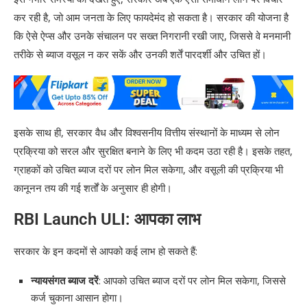
कर रही है, जो आम जनता के लिए फायदेमंद हो सकता है। सरकार की योजना है
5. डॉक्यूमेंट अपलोड करें
कि ऐसे ऐप्स और उनके संचालन पर सख्त निगरानी रखी जाए, जिससे वे मनमानी
6. लोन की योग्यता जांचें
तरीके से ब्याज वसूल न कर सकें और उनकी शर्तें पारदर्शी और उचित हों।
7. लोन ऑफर्स की तुलना करें
8. लोन के लिए आवेदन सबमिट करें
इसके साथ ही, सरकार वैध और विश्वसनीय वित्तीय संस्थानों के माध्यम से लोन
9. लोन स्वीकृति और वितरण
प्रक्रिया को सरल और सुरक्षित बनाने के लिए भी कदम उठा रही है। इसके तहत,
10. लोन की स्थिति की जांच करें
ग्राहकों को उचित ब्याज दरों पर लोन मिल सकेगा, और वसूली की प्रक्रिया भी
ULI से अप्लाई करते समय ध्यान रखने योग्य बातें:
कानूनन तय की गई शर्तों के अनुसार ही होगी।
RBI Launch ULI: के लिए ऐप?
RBI Launch ULI: आपका लाभ
ULI के लिए संभावित ऐप्स और प्लेटफार्म:
सरकार के इन कदमों से आपको कई लाभ हो सकते हैं:
RBI Launch ULI: के लिए ऐप्स की खोज कैसे करें:
न्यायसंगत ब्याज दरें
: आपको उचित ब्याज दरों पर लोन मिल सकेगा, जिससे
कर्ज चुकाना आसान होगा।
RBI Launch ULI: पर चार्जेज़?